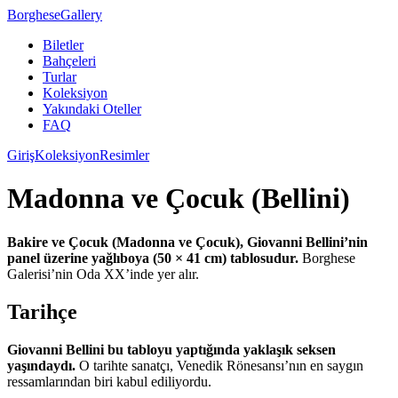
Borghese
Gallery
Biletler
Bahçeleri
Turlar
Koleksiyon
Yakındaki Oteller
FAQ
Giriş
Koleksiyon
Resimler
Madonna ve Çocuk (Bellini)
Bakire ve Çocuk (Madonna ve Çocuk), Giovanni Bellini’nin
panel üzerine yağlıboya (50 × 41 cm) tablosudur.
Borghese
Galerisi’nin Oda XX’inde yer alır.
Tarihçe
Giovanni Bellini bu tabloyu yaptığında yaklaşık seksen
yaşındaydı.
O tarihte sanatçı, Venedik Rönesansı’nın en saygın
ressamlarından biri kabul ediliyordu.