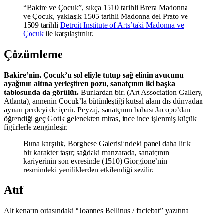
“Bakire ve Çocuk”, sıkça 1510 tarihli Brera Madonna
ve Çocuk, yaklaşık 1505 tarihli Madonna del Prato ve
1509 tarihli
Detroit Institute of Arts’taki Madonna ve
Çocuk
ile karşılaştırılır.
Çözümleme
Bakire’nin, Çocuk’u sol eliyle tutup sağ elinin avucunu
ayağının altına yerleştiren pozu, sanatçının iki başka
tablosunda da görülür.
Bunlardan biri (Art Association Gallery,
Atlanta), annenin Çocuk’la bütünleştiği kutsal alanı dış dünyadan
ayıran perdeyi de içerir. Peyzaj, sanatçının babası Jacopo’dan
öğrendiği geç Gotik gelenekten miras, ince ince işlenmiş küçük
figürlerle zenginleşir.
Buna karşılık, Borghese Galerisi’ndeki panel daha lirik
bir karakter taşır; sağdaki manzarada, sanatçının
kariyerinin son evresinde (1510) Giorgione’nin
resmindeki yeniliklerden etkilendiği sezilir.
Atıf
Alt kenarın ortasındaki “Joannes Bellinus / faciebat” yazıtına