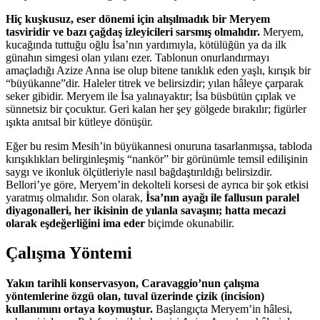
Hiç kuşkusuz, eser dönemi için alışılmadık bir Meryem
tasviridir ve bazı çağdaş izleyicileri sarsmış olmalıdır.
Meryem,
kucağında tuttuğu oğlu İsa’nın yardımıyla, kötülüğün ya da ilk
günahın simgesi olan yılanı ezer. Tablonun onurlandırmayı
amaçladığı Azize Anna ise olup bitene tanıklık eden yaşlı, kırışık bir
“büyükanne”dir. Haleler titrek ve belirsizdir; yılan hâleye çarparak
seker gibidir. Meryem ile İsa yalınayaktır; İsa büsbütün çıplak ve
sünnetsiz bir çocuktur. Geri kalan her şey gölgede bırakılır; figürler
ışıkta anıtsal bir kütleye dönüşür.
Eğer bu resim Mesih’in büyükannesi onuruna tasarlanmışsa, tabloda
kırışıklıkları belirginleşmiş “nankör” bir görünümle temsil edilişinin
saygı ve ikonluk ölçütleriyle nasıl bağdaştırıldığı belirsizdir.
Bellori’ye göre, Meryem’in dekolteli korsesi de ayrıca bir şok etkisi
yaratmış olmalıdır. Son olarak,
İsa’nın ayağı ile fallusun paralel
diyagonalleri, her ikisinin de yılanla savaşını; hatta mecazi
olarak eşdeğerliğini ima eder
biçimde okunabilir.
Çalışma Yöntemi
Yakın tarihli konservasyon, Caravaggio’nun çalışma
yöntemlerine özgü olan, tuval üzerinde çizik (incision)
kullanımını ortaya koymuştur.
Başlangıçta Meryem’in hâlesi,