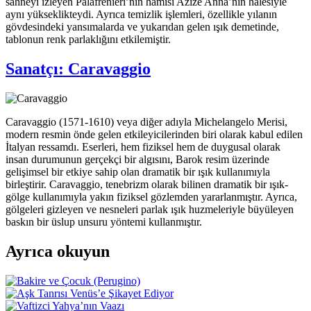
sahneyi izleyen Palafrenieri’nin hamisi Azize Anna’nın hâlesiyle
aynı yükseklikteydi. Ayrıca temizlik işlemleri, özellikle yılanın
gövdesindeki yansımalarda ve yukarıdan gelen ışık demetinde,
tablonun renk parlaklığını etkilemiştir.
Sanatçı:
Caravaggio
Caravaggio (1571-1610) veya diğer adıyla Michelangelo Merisi,
modern resmin önde gelen etkileyicilerinden biri olarak kabul edilen
İtalyan ressamdı. Eserleri, hem fiziksel hem de duygusal olarak
insan durumunun gerçekçi bir algısını, Barok resim üzerinde
gelişimsel bir etkiye sahip olan dramatik bir ışık kullanımıyla
birleştirir. Caravaggio, tenebrizm olarak bilinen dramatik bir ışık-
gölge kullanımıyla yakın fiziksel gözlemden yararlanmıştır. Ayrıca,
gölgeleri gizleyen ve nesneleri parlak ışık huzmeleriyle büyüleyen
baskın bir üslup unsuru yöntemi kullanmıştır.
Ayrıca okuyun