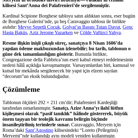
kilisesi Sant’Anna dei Palafrenieri’de sergilenmiştir.
Kardinal Scipione Borghese tabloyu satın aldıktan sonra, eser bugün
de Borghese Galerisi’nde, şu beş Caravaggio tablosu ile birlikte
asılıdır:
Meyve Sepetli Çocuk
,
Golyat’ın Başını Tutan Davut
,
Genç
Hasta Baküs
,
Aziz Jerome Yazarken
ve
Çölde Vaftizci Yahya
.
Resme ilişkin inişli çıkışlı süreç, sanatçıya 8 Nisan 1606’da
yapılan ödeme makbuzundan izlenebilir; bu tarih, tablonun o
güne dek tamamlandığını gösterir.
Bununla birlikte,
Congregazione della Fabbrica’nın eseri kabul etmeyi reddetmesinin
nedeni hâlâ açıklığa kavuşmamıştır. Varsayımlardan biri, kamusal ve
kutsal bir mekânda sergilenecek bir yapıt için elzem sayılan
“decorum”un eksik bulunduğudur.
Çözümleme
Tablonun ölçüleri 292 × 211 cm’dir; Palafrenieri Kardeşliği
tarafından ısmarlanmıştır.
Sanatçı, Azize Anna’yı ilahî lütfun
kişileşmesi olarak “pasif tanıklık” hâlinde göstererek, büyük
önem taşıyan bir teolojik kavramı belirgin biçimde
insanileştirilmiş terimlerle sunar.
Caravaggio, Meryem için
Roma’daki
Sant’Agostino
kilisesindeki “Loreto (Pellegrini)
Meryemi”nde kullandığı aynı modeli yeniden kullanmıştır.