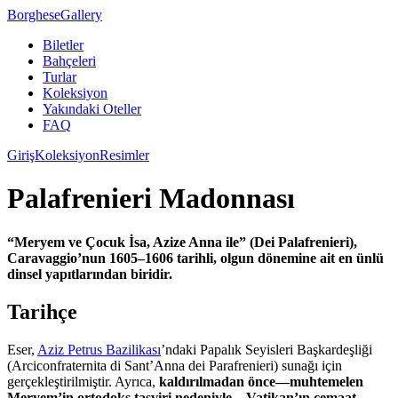
Borghese
Gallery
Biletler
Bahçeleri
Turlar
Koleksiyon
Yakındaki Oteller
FAQ
Giriş
Koleksiyon
Resimler
Palafrenieri Madonnası
“Meryem ve Çocuk İsa, Azize Anna ile” (Dei Palafrenieri),
Caravaggio’nun 1605–1606 tarihli, olgun dönemine ait en ünlü
dinsel yapıtlarından biridir.
Tarihçe
Eser,
Aziz Petrus Bazilikası
’ndaki Papalık Seyisleri Başkardeşliği
(Arciconfraternita di Sant’Anna dei Parafrenieri) sunağı için
gerçekleştirilmiştir. Ayrıca,
kaldırılmadan önce—muhtemelen
Meryem’in ortodoks tasviri nedeniyle—Vatikan’ın cemaat